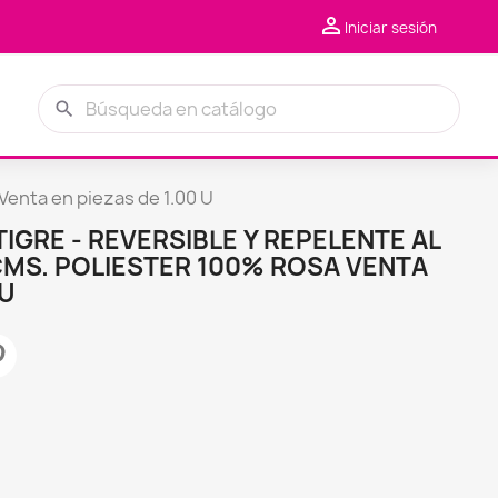

Iniciar sesión
search
nta en piezas de 1.00 U
TIGRE - REVERSIBLE Y REPELENTE AL
CMS. POLIESTER 100% ROSA VENTA
 U