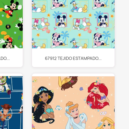
Vista rápida

DO...
67912 TEJIDO ESTAMPADO...