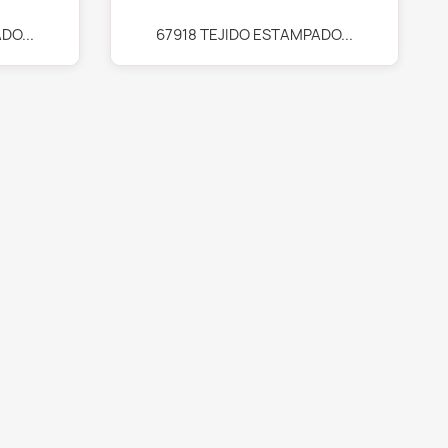
Vista rápida

DO...
67918 TEJIDO ESTAMPADO...