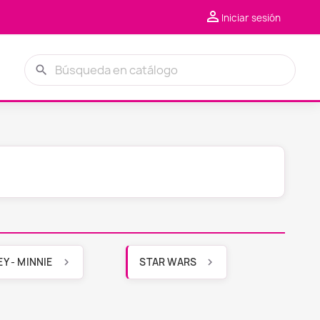

Iniciar sesión
search
Y - MINNIE
STAR WARS