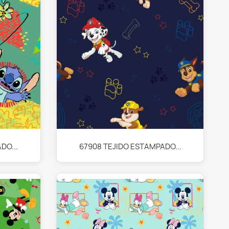
Vista rápida

DO...
67908 TEJIDO ESTAMPADO...