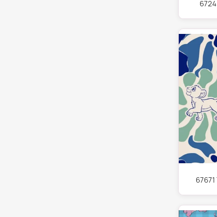
6724
67671